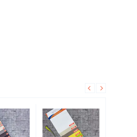
ожзам ткань купить
полиуретан это кожзам
купить белый дер
Рекомендуем