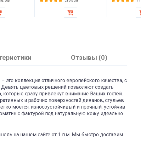
ера, дивана,
тзывов
21 отзыв
11
теристики
Отзывы (0)
 – это коллекция отличного европейского качества, с
. Девять цветовых решений позволяют создать
 которые сразу привлекут внимание Ваших гостей.
ативных и рабочих поверхностей диванов, стульев
легко моется, износоустойчивый и прочный, устойчив
рматин с фактурой под натуральную кожу идеально
ель на нашем сайте от 1 п.м. Мы быстро доставим