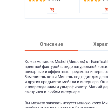
ра, дивана,
матраса, топп
зывов
48 отзывов
10 о
кресла
Описание
Харак
Кожзаменитель Mishel (Мишель) от EximTextil
приятной фактурой в виде натуральной кожи
шикарные и эффектные предметы интерьера,
Заменитель кожи Мишель подходит для декор
и других предметов мебели и интерьера. Он 
к повреждениям и ультрафиолету. Мягкий де
смотрится в любом интерьере.
Вы можете заказать искусственную кожу Миш