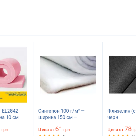
 EL2842
Синтепон 100 г/м² —
Флизелин (с
на 10 см
ширина 150 см —
черн
на 200
материал для обивки и
1
61
78
жесткий для
грн.
утепления
Цена
от
грн.
Цена
от
гр