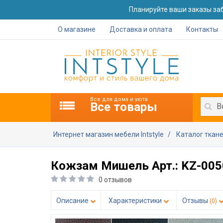
Планируйте ваши заказы заб
О магазине
Доставка и оплата
Контакты
Все для дома и уюта
Все товары
В
Интернет магазин мебели Intstyle
Каталог ткан
Кожзам Мишель Арт.: KZ-005
0 отзывов
Описание
Характеристики
Отзывы
(0)