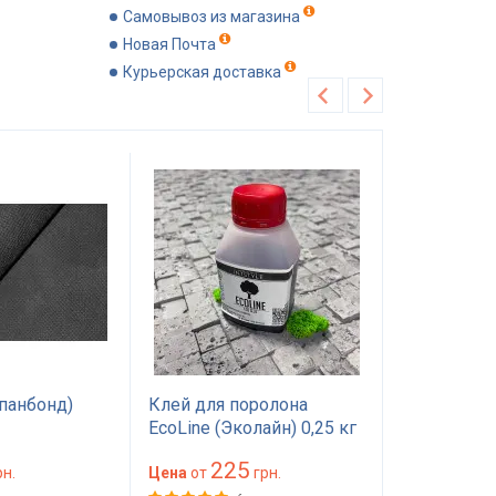
Самовывоз из магазина
Новая Почта
Курьерская доставка
Хит продаж
Рекомендуем
панбонд)
Клей для поролона
Поролон П
EcoLine (Эколайн) 0,25 кг
1.0*2м тол
— мебельный клей
мм) 100 на
225
89
н.
красного цвета
Цена
от
грн.
(1000х2000
Цена
от