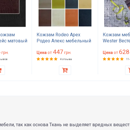
кожзам
Кожзам Rodeo Apex
Кожзам ме
фейс матовый
Родео Апекс мебельный
Wester Вест
й 80000
кожзам для обивки
плотный из
6
447
628
обивки
грн.
дивана и мебели HoReCa
Цена
от
грн.
150000 цик
Цена
от
ев и мебели
износостойкий 50000
для дивана 
зывов
4 отзыва
11
luti 138 см
циклов матовый черный
HoReCa бе
беж коричневый 140 см
коричневый
см
ебели, так как основа Ткань не выделяет вредных веществ.