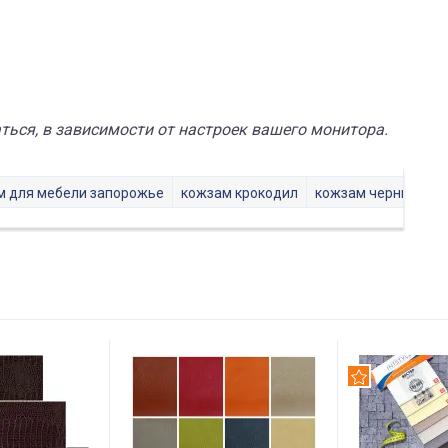
ься, в зависимости от настроек вашего монитора.
м для мебели запорожье
кожзам крокодил
кожзам черный
к
Рекомендуем