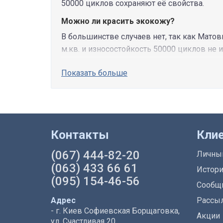
50000 циклов сохраняют её свойства.
Можно ли красить экокожу?
В большинстве случаев нет, так как Мато
м.кв. и износостойкость 50000 циклов не 
Показать больше
Контакты
Кли
(067) 444-82-20
Личны
(063) 433 66 61
Истори
(095) 154-46-56
Сообщи
Адрес
Рассы
- г. Киев Софиевская Борщаговка,
Акции
ул. Счастливая 20