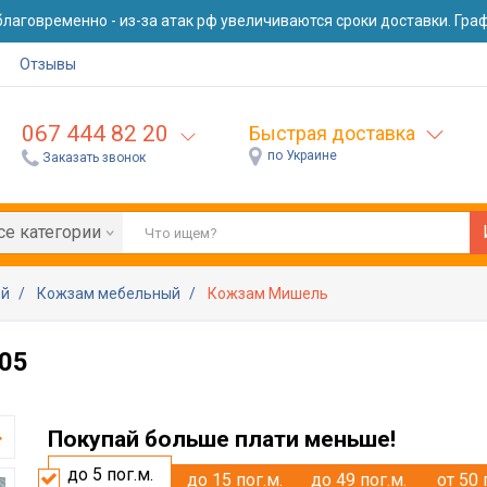
лаговременно - из-за атак рф увеличиваются сроки доставки. Графи
Отзывы
067 444 82 20
Быстрая доставка
по Украине
Заказать звонок
се категории
ей
Кожзам мебельный
Кожзам Мишель
05
Покупай больше плати меньше!
до 5
пог.м.
до 15
пог.м.
до 49
пог.м.
от 50