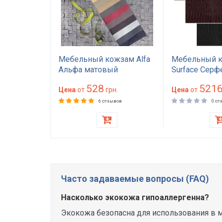
ь Sky
Мебельный кожзам Alfa
Мебельный 
ейрис
Альфа матовый
Surface Сер
состойкий
износостойкий 100000
износостойки
528
521
Martindale
н.
циклов HoReCa для
Цена
от
грн.
циклов для 
Цена
от
ивана
дивана и мебели
дивана стуль
ыв
6 отзывов
0 от
a серый
универсальный цвет
Италия Italvel
ичневый
плотность 450 г/м²
Часто задаваемые вопросы (FAQ)
Насколько экокожа гипоаллергенна?
Экокожа безопасна для использования в м