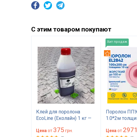
С этим товаром покупают
Хит продаж
Рекомендуем
EL2842
Клей для поролона
Поролон ППУ
а 10 см
EcoLine (Еколайн) 1 кг —
1.0*2м толщи
а 200
мебельный клей
(100 мм) 100 
375
297
есткий для
грн.
красного цвета
Цена
от
грн.
(1000х2000) 
Цена
от