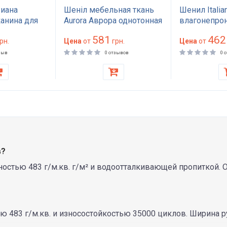
Риана
Шеніл мебельная ткань
Шенил Itali
канина для
Aurora Аврора однотонная
влагонепро
ивана і
50000 циклов Martindale
мебельная т
581
462
зносостійка
рн.
для обивки дивана и
Цена
от
грн.
обивки дива
Цена
от
Martindale
кресел прочная из
плотность 3
зыв
0 отзывов
0 
отонна
Польши
износостойк
циклов Mart
в?
стью 483 г/м.кв. г/м² и водоотталкивающей пропиткой. Ос
 483 г/м.кв. и износостойкостью 35000 циклов. Ширина р