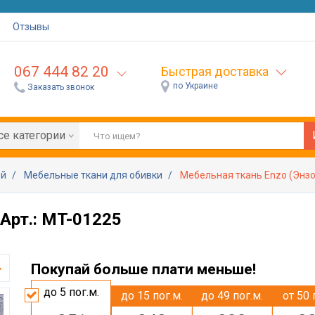
Отзывы
067 444 82 20
Быстрая доставка
по Украине
Заказать звонок
се категории
ей
Мебельные ткани для обивки
Мебельная ткань Enzo (Энзо
Арт.: MT-01225
Покупай больше плати меньше!
до 5
пог.м.
до 15
пог.м.
до 49
пог.м.
от 50