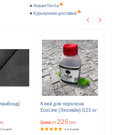
Новая Почта
Курьерская доставка
Хит продаж
Рекомендуем
панбонд)
Клей для поролона
Поролон П
EcoLine (Эколайн) 0,25 кг
1.0*2м тол
— мебельный клей
мм) 100 на
225
89
н.
красного цвета
Цена
от
грн.
(1000х2000
Цена
от
матраса, то
 отзывов
6 отзывов