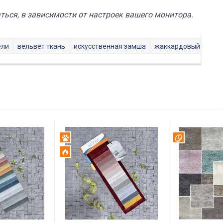
ься, в зависимости от настроек вашего монитора.
ели
вельвет ткань
искусственная замша
жаккардовый шенил
Антикоготь
Вотерпруф
Огнестойкий