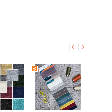
л
мебельная ткань
топ текстиль
ткань для садовой мебели
Вотерпруф