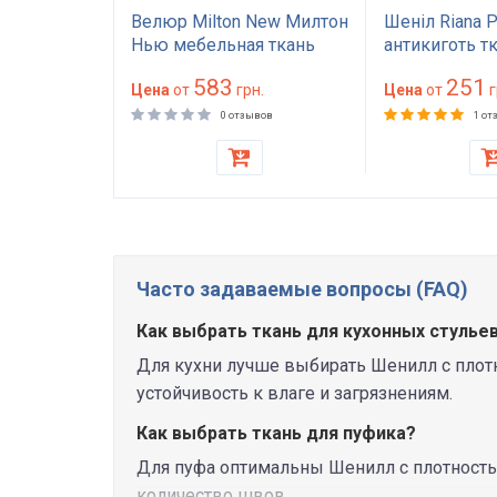
я Плейн
Велюр Milton New Милтон
Шеніл Riana 
мебельная
Нью мебельная ткань
антикиготь т
вки дивана
водоотталкивающая с
меблів для д
583
251
состойкая
н.
износостойкостью 90000
Цена
от
грн.
крісла міцна 
Цена
от
г
 мягкая
циклов для дивана и
70000 циклів 
ывов
0 отзывов
1 от
гкая в
кресел нежные оттенки
410 г/м² одн
Часто задаваемые вопросы (FAQ)
Как выбрать ткань для кухонных стулье
Для кухни лучше выбирать Шенилл с плотно
устойчивость к влаге и загрязнениям.
Как выбрать ткань для пуфика?
Для пуфа оптимальны Шенилл с плотностью
количество швов.