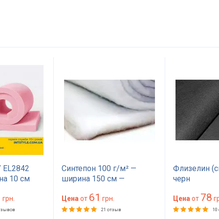
 EL2842
Синтепон 100 г/м² —
Флизелин (с
на 10 см
ширина 150 см —
черн
на 200
материал для обивки и
1
61
78
жесткий для
грн.
утепления
Цена
от
грн.
Цена
от
гр
ера, дивана,
тзывов
21 отзыв
10