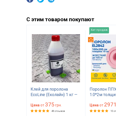
С этим товаром покупают
Хит продаж
Рекомендуем
EL2842
Клей для поролона
Поролон ППУ
а 10 см
EcoLine (Еколайн) 1 кг —
1.0*2м толщи
а 200
мебельный клей
(100 мм) 100 
375
297
есткий для
грн.
красного цвета
Цена
от
грн.
(1000х2000) 
Цена
от
ра, дивана,
матраса, топп
зывов
48 отзывов
10 о