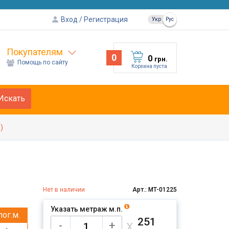
Вход
Регистрация
Укр
Рус
Покупателям
0
0
грн.
Помощь по сайту
Корзина пуста
Искать
)
Нет в наличии
Арт.: MT-01225
Указать метраж м.п.
пог.м.
251
х
-
+