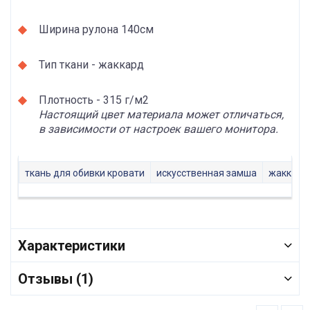
Ширина рулона 140см
Тип ткани - жаккард
Плотность - 315 г/м2
Настоящий цвет материала может отличаться,
в зависимости от настроек вашего монитора.
ткань для обивки кровати
искусственная замша
жаккард
Характеристики
Отзывы (1)