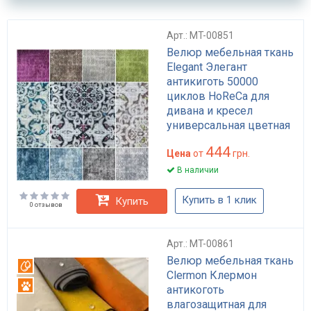
Арт.: MT-00851
Велюр мебельная ткань
Elegant Элегант
антикиготь 50000
циклов HoReCa для
дивана и кресел
универсальная цветная
444
Цена
от
грн.
В наличии
Купить в 1 клик
Купить
0 отзывов
Арт.: MT-00861
Велюр мебельная ткань
Вотерпруф
Clermon Клермон
Антикоготь
антикоготь
влагозащитная для