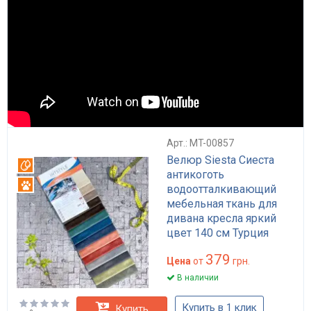
Арт.: MT-00857
Велюр Siesta Сиеста
Вотерпруф
антикоготь
Антикоготь
водоотталкивающий
мебельная ткань для
дивана кресла яркий
цвет 140 см Турция
379
Цена
от
грн.
В наличии
Купить в 1 клик
Купить