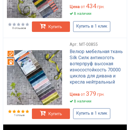
434
Цена
от
грн.
В наличии
Купить в 1 клик
Купить
0 отзывов
Арт.: MT-00855
Велюр мебельная ткань
Вотерпруф
Silk Силк антикоготь
Антикоготь
вотерпруф высокая
износостойкость 70000
циклов для дивана и
кресла нейтральный
цвет
379
Цена
от
грн.
В наличии
Купить в 1 клик
Купить
1 отзыв