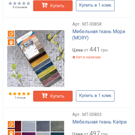
Купить в 1 клик
Купить
0 отзывов
Арт.: MT-00858
Мебельная ткань Мори
Вотерпруф
(MORY)
Антикоготь
441
Цена
от
грн.
Нет в наличии
Купить в 1 клик
Купить
1 отзыв
Арт.: MT-00803
Мебельная ткань Капри
Вотерпруф
497
Антикоготь
Цена
от
грн.