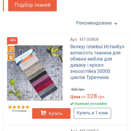
Подбор тканей
Рекомендовано
Арт.: MT-00808
-46%
Велюр Istanbul Истанбул
Вотерпруф
антикіготь тканина для
Антикоготь
обивки меблів для
дивану і крісел
зносостійка 50000
циклів Туреччина
602
грн.
328
Цена
от
грн.
Наличие уточняйте
8 отзывов
Купить в 1 клик
Купить