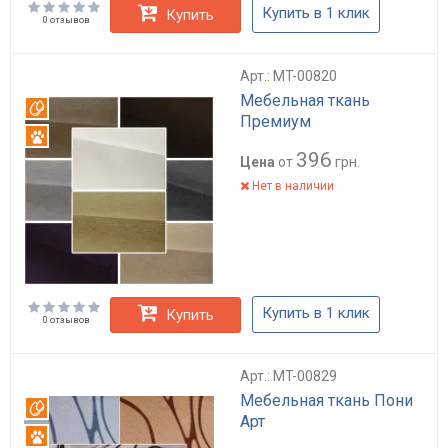
Купить в 1 клик
Купить
0 отзывов
Арт.: MT-00820
Мебельная ткань
Вотерпруф
Премиум
Антикоготь
396
Цена
от
грн.
Нет в наличии
Купить в 1 клик
Купить
0 отзывов
Арт.: MT-00829
Мебельная ткань Пони
Вотерпруф
Арт
Антикоготь