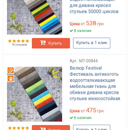
для дивана кресел
стульев 50000 циклов
Турция
538
Цена
от
грн.
В наличии
Купить в 1 клик
Купить
16 отзывов
Арт.: MT-00844
Велюр Festival
Вотерпруф
Фестиваль антикоготь
Антикоготь
водоотталкивающая
мебельная ткань для
обивки дивана кресла
стульев износостойкая
50000 циклов
475
Цена
от
грн.
В наличии
Купить в 1 клик