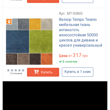
Арт.: MT-00845
Велюр Tempo Темпо
Антикоготь
мебельная ткань
антикоготь
износостойкая 50000
циклов для дивана и
кресел универсальный
цвет HoReCa
317
Цена
от
грн.
В наличии
Купить в 1 клик
Купить
0 отзывов