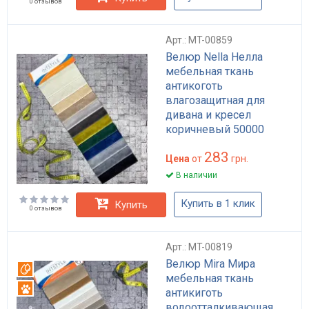
0 отзывов
Арт.: MT-00859
Велюр Nella Нелла
мебельная ткань
антикоготь
влагозащитная для
дивана и кресел
коричневый 50000
циклов Martindale
283
Цена
от
грн.
В наличии
Купить в 1 клик
Купить
0 отзывов
Арт.: MT-00819
Велюр Mira Мира
Вотерпруф
мебельная ткань
Антикоготь
антикиготь
водоотталкивающая