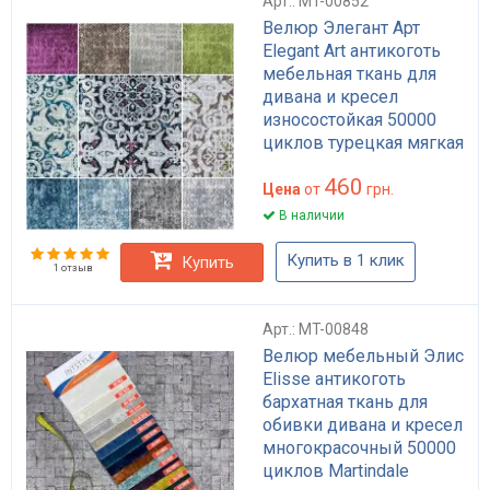
Арт.: MT-00852
Велюр Элегант Арт
Elegant Art антикоготь
мебельная ткань для
дивана и кресел
износостойкая 50000
циклов турецкая мягкая
ткань для обивки
460
Цена
от
грн.
В наличии
Купить в 1 клик
Купить
1 отзыв
Арт.: MT-00848
Велюр мебельный Элис
Elisse антикоготь
бархатная ткань для
обивки дивана и кресел
многокрасочный 50000
циклов Martindale