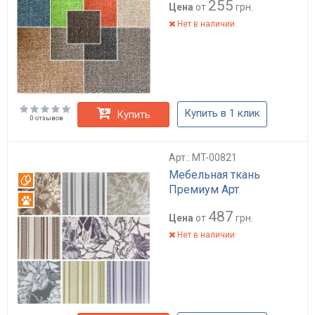
255
Цена
от
грн.
Нет в наличии
Купить в 1 клик
Купить
0 отзывов
Арт.: MT-00821
Мебельная ткань
Вотерпруф
Премиум Арт
Антикоготь
487
Цена
от
грн.
Нет в наличии