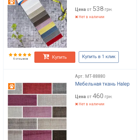
Антикоготь
538
Цена
от
грн.
Нет в наличии
Купить в 1 клик
Купить
6 отзывов
Арт.: MT-88880
Мебельная ткань Halep
Антикоготь
460
Цена
от
грн.
Нет в наличии