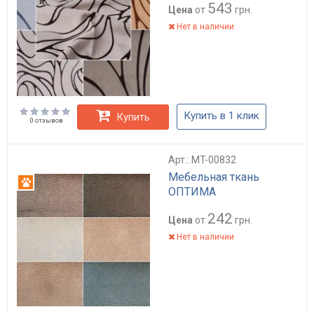
543
Цена
от
грн.
Нет в наличии
Купить в 1 клик
Купить
0 отзывов
Арт.: MT-00832
Мебельная ткань
Антикоготь
ОПТИМА
242
Цена
от
грн.
Нет в наличии