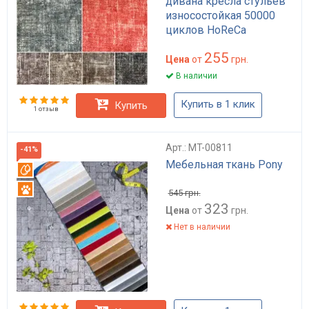
дивана кресла стульев
износостойкая 50000
циклов HoReCa
разноцветная
255
Цена
от
грн.
В наличии
Купить в 1 клик
Купить
1 отзыв
Арт.: MT-00811
-41%
Мебельная ткань Pony
Вотерпруф
Антикоготь
545
грн.
323
Цена
от
грн.
Нет в наличии