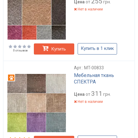
255
Цена
от
грн.
Нет в наличии
Купить в 1 клик
Купить
0 отзывов
Арт.: MT-00833
Мебельная ткань
Антикоготь
СПЕКТРА
311
Цена
от
грн.
Нет в наличии