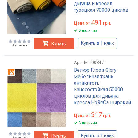
дивана и кресел
турецкая 70000 циклов
прочности
491
Цена
от
грн.
В наличии
Купить в 1 клик
Купить
0 отзывов
Арт.: MT-00847
Велюр Глори Glory
Антикоготь
мебельная ткань
антикиготь
износостойкая 50000
циклов для дивана
кресла HoReCa широкий
выбор цветов
317
Цена
от
грн.
В наличии
Купить в 1 клик
Купить
0 отзывов