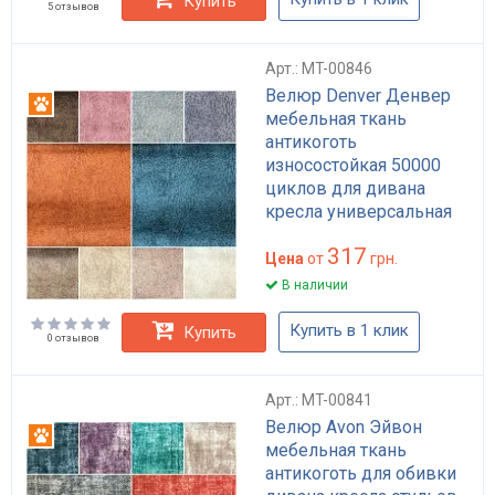
Купить
5 отзывов
Арт.: MT-00846
Велюр Denver Денвер
Антикоготь
мебельная ткань
антикоготь
износостойкая 50000
циклов для дивана
кресла универсальная
бежевая турецкая
317
Цена
от
грн.
В наличии
Купить в 1 клик
Купить
0 отзывов
Арт.: MT-00841
Велюр Avon Эйвон
Антикоготь
мебельная ткань
антикоготь для обивки