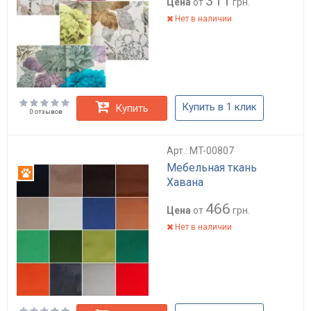
311
Цена
от
грн.
Нет в наличии
Купить в 1 клик
Купить
0 отзывов
Арт.: MT-00807
Мебельная ткань
Антикоготь
Хавана
466
Цена
от
грн.
Нет в наличии