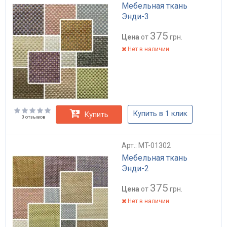
Мебельная ткань
Энди-3
375
Цена
от
грн.
Нет в наличии
Купить в 1 клик
Купить
0 отзывов
Арт.: MT-01302
Мебельная ткань
Энди-2
375
Цена
от
грн.
Нет в наличии