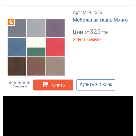
Арт.: MT-01315
Мебельная ткань Манго
Антикоготь
325
Цена
от
грн.
Нет в наличии
Купить в 1 клик
Купить
0 отзывов