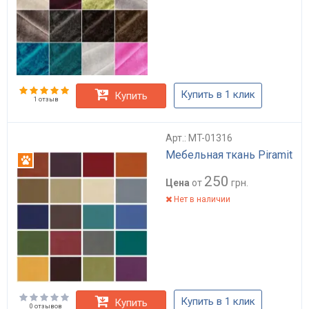
Купить в 1 клик
Купить
1 отзыв
Арт.: MT-01316
Мебельная ткань Piramit
Антикоготь
250
Цена
от
грн.
Нет в наличии
Купить в 1 клик
Купить
0 отзывов