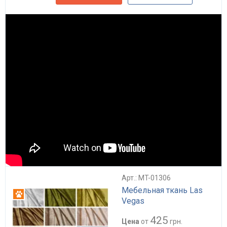
Арт.: MT-01306
Мебельная ткань Las
Антикоготь
Vegas
425
Цена
от
грн.