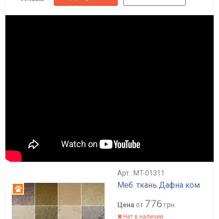
Арт.: MT-01311
Меб. ткань Дафна ком
Антикоготь
776
Цена
от
грн.
Нет в наличии