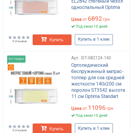
EL2842 стеганый чехол
односпальный Optima
6892
Цена
от
грн.
Под заказ 10 дней
Купить в 1 клик
Купить
0 отзывов
Арт.: IST-082124-140
Хит продаж
Ортопедический
Рекомендуем
беспружинный матрас-
топпер для сна средней
жесткости 140x200 см
поролон ST3542 высота
11 см Optima Standart
11096
Цена
от
грн.
Под заказ 10 дней
Купить в 1 клик
Купить
0 отзывов