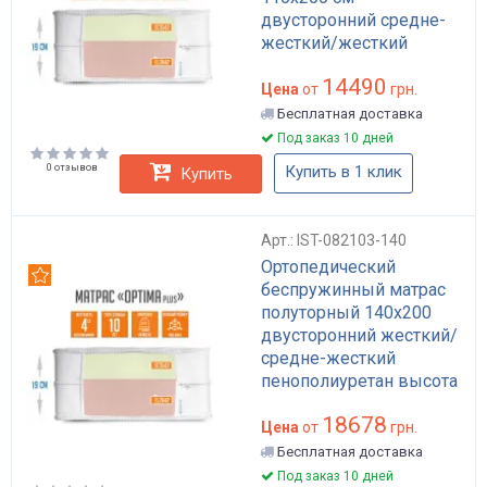
двусторонний средне-
жесткий/жесткий
пенополиуретан Optima
14490
Plus высота 19 см
Цена
от
грн.
Бесплатная доставка
Под заказ 10 дней
0 отзывов
Купить в 1 клик
Купить
Арт.: IST-082103-140
Ортопедический
Рекомендуем
беспружинный матрас
полуторный 140x200
двусторонний жесткий/
средне-жесткий
пенополиуретан высота
19 см Optima Plus
18678
Цена
от
грн.
Бесплатная доставка
Под заказ 10 дней