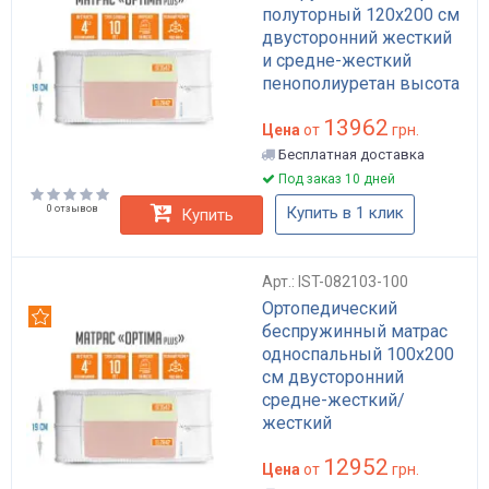
полуторный 120x200 см
двусторонний жесткий
и средне-жесткий
пенополиуретан высота
19 см Optima Plus
13962
Цена
от
грн.
Бесплатная доставка
Под заказ 10 дней
0 отзывов
Купить в 1 клик
Купить
Арт.: IST-082103-100
Ортопедический
Рекомендуем
беспружинный матрас
односпальный 100x200
см двусторонний
средне-жесткий/
жесткий
пенополиуретан высота
12952
19 см Optima Plus
Цена
от
грн.