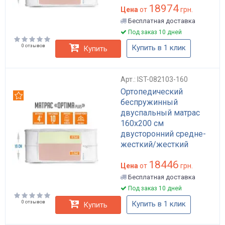
18974
19 см Optima Plus
Цена
от
грн.
Бесплатная доставка
Под заказ 10 дней
0 отзывов
Купить в 1 клик
Купить
Арт.: IST-082103-160
Ортопедический
Рекомендуем
беспружинный
двуспальный матрас
160x200 см
двусторонний средне-
жесткий/жесткий
поролон высота 19 см
18446
Optima Plus
Цена
от
грн.
Бесплатная доставка
Под заказ 10 дней
0 отзывов
Купить в 1 клик
Купить