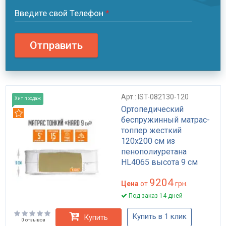
Введите свой Телефон
*
Отправить
Арт.: IST-082130-120
Хит продаж
Ортопедический
Рекомендуем
беспружинный матрас-
топпер жесткий
120x200 см из
пенополиуретана
HL4065 высота 9 см
нагрузка до 150 кг
9204
модель HARD
Цена
от
грн.
Под заказ 14 дней
Купить в 1 клик
Купить
0 отзывов