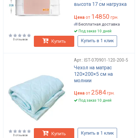
высота 17 см нагрузка
до 110 кг двуспальный
14850
Цена
от
грн.
Бесплатная доставка
Под заказ 10 дней
0 отзывов
Купить в 1 клик
Купить
Арт.: IST-070901-120-200-5
Чехол на матрас
120×200×5 см на
молнии
2584
Цена
от
грн.
Под заказ 10 дней
Купить в 1 клик
Купить
0 отзывов