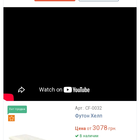
Арт.: CF-0032
Хит продаж
Футон Хелп
Рекомендуем
3078
Цена
от
грн.
В наличии