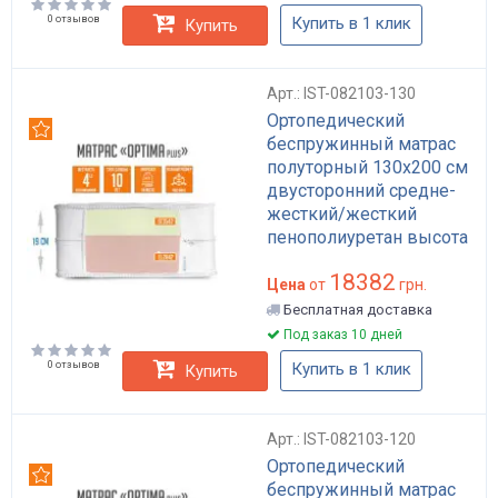
0 отзывов
Купить в 1 клик
Купить
Арт.: IST-082103-130
Ортопедический
Рекомендуем
беспружинный матрас
полуторный 130x200 см
двусторонний средне-
жесткий/жесткий
пенополиуретан высота
19 см Optima Plus
18382
Цена
от
грн.
Бесплатная доставка
Под заказ 10 дней
0 отзывов
Купить в 1 клик
Купить
Арт.: IST-082103-120
Ортопедический
Рекомендуем
беспружинный матрас