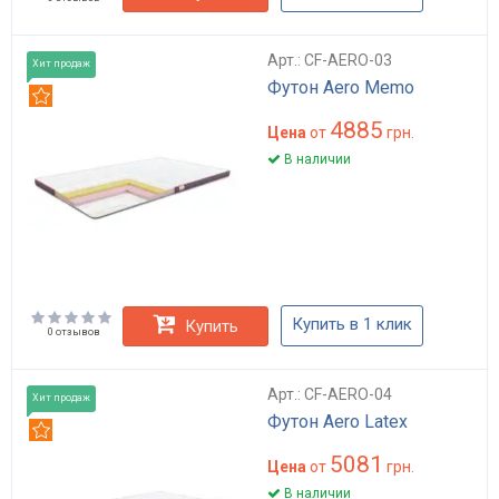
Арт.: CF-AERO-03
Хит продаж
Футон Aero Memo
Рекомендуем
4885
Цена
от
грн.
В наличии
Купить в 1 клик
Купить
0 отзывов
Арт.: CF-AERO-04
Хит продаж
Футон Aero Latex
Рекомендуем
5081
Цена
от
грн.
В наличии