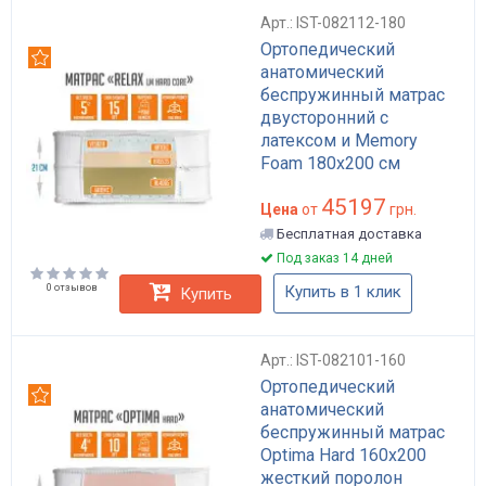
Арт.: IST-082112-180
Ортопедический
Рекомендуем
анатомический
беспружинный матрас
двусторонний с
латексом и Memory
Foam 180x200 см
высота 21 см Relax LM
45197
Hard Core
Цена
от
грн.
Бесплатная доставка
Под заказ 14 дней
0 отзывов
Купить в 1 клик
Купить
Арт.: IST-082101-160
Ортопедический
Рекомендуем
анатомический
беспружинный матрас
Optima Hard 160x200
жесткий поролон