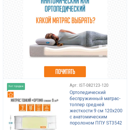
Арт.: IST-082123-120
Хит продаж
Ортопедический
Рекомендуем
беспружинный матрас-
топпер средней
жесткости 9 см 120x200
с анатомическим
поролоном ППУ ST3542
Optima Standart