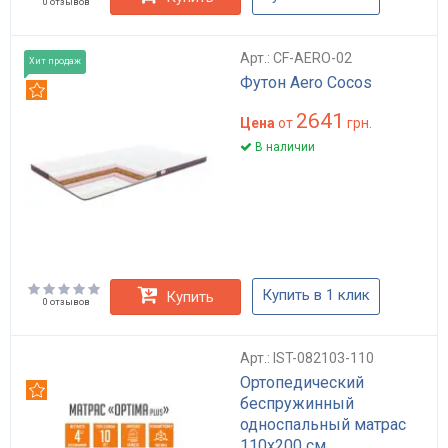
0 отзывов
Арт.: CF-AERO-02
Хит продаж
Футон Aero Cocos
Рекомендуем
2641
Цена
от
грн.
В наличии
Купить в 1 клик
Купить
0 отзывов
Арт.: IST-082103-110
Ортопедический
Рекомендуем
беспружинный
односпальный матрас
110x200 см