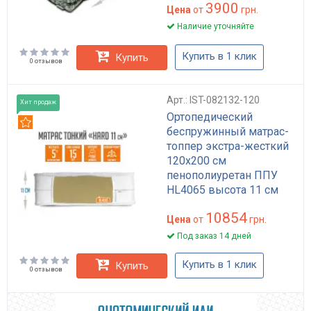
3900
Цена
от
грн.
Наличие уточняйте
Купить в 1 клик
Купить
0 отзывов
Арт.: IST-082132-120
Хит продаж
Ортопедический
Рекомендуем
беспружинный матрас-
топпер экстра-жесткий
120x200 см
пенополиуретан ППУ
HL4065 высота 11 см
нагрузка до 150 кг
10854
ХАРД
Цена
от
грн.
Под заказ 14 дней
Купить в 1 клик
Купить
0 отзывов