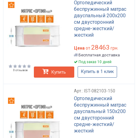
Ортопедический
Рекомендуем
беспружинный матрас
двуспальный 200x200
см двусторонний
средне-жесткий/
жесткий
пенополиуретан высота
28463
19 см Optima Plus
Цена
от
грн.
Бесплатная доставка
Под заказ 10 дней
0 отзывов
Купить в 1 клик
Купить
Арт.: IST-082103-150
Ортопедический
Рекомендуем
беспружинный матрас
двуспальный 150x200
см двусторонний
средне-жесткий/
жесткий
пенополиуретан высота