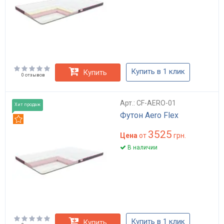
Купить в 1 клик
Купить
0 отзывов
Арт.: CF-AERO-01
Хит продаж
Футон Aero Flex
Рекомендуем
3525
Цена
от
грн.
В наличии
Купить в 1 клик
Купить