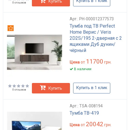
Купить в 1 клик
Купить
0 отзывов
Арт.: PH-000012377573
Тумба под ТВ Perfect
Рекомендуем
Home Верис / Veris
2D2S/195 2-дверная с 2
ящиками Дуб дунин/
чёрный
11700
Цена
от
грн.
В наличии
Купить в 1 клик
Купить
0 отзывов
Арт.: TSA-008194
Тумба ТВ-419
20042
Цена
от
грн.