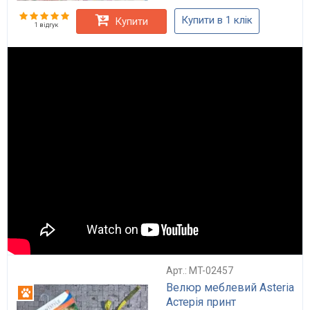
Купити в 1 клік
Купити
1 відгук
Арт.: MT-02457
Велюр меблевий Asteria
Антикіготь
Астерія принт