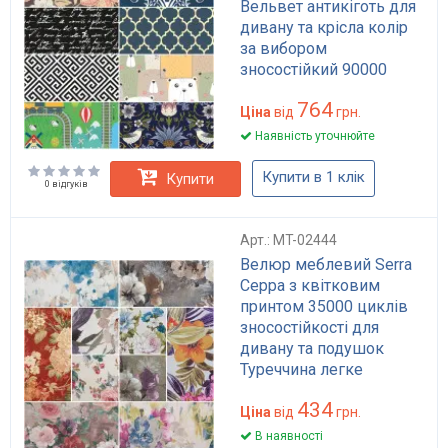
Вельвет антикіготь для
дивану та крісла колір
за вибором
зносостійкий 90000
циклів
764
Ціна
від
грн.
Наявність уточнюйте
Купити в 1 клік
Купити
0 відгуків
Арт.: MT-02444
Велюр меблевий Serra
Серра з квітковим
принтом 35000 циклів
зносостійкості для
дивану та подушок
Туреччина легке
чищення
434
Ціна
від
грн.
В наявності