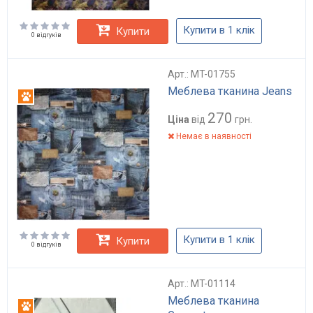
Купити в 1 клік
Купити
0 відгуків
Арт.: MT-01755
Меблева тканина Jeans
Антикіготь
270
Ціна
від
грн.
Немає в наявності
Купити в 1 клік
Купити
0 відгуків
Арт.: MT-01114
Меблева тканина
Антикіготь