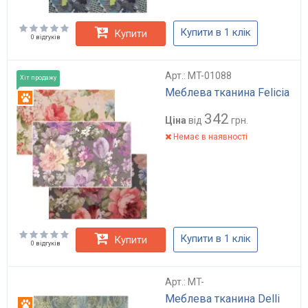
Купити в 1 клік
Купити
0 відгуків
Арт.: MT-01088
Хіт продажу
Меблева тканина Felicia
Антикіготь
342
Ціна
від
грн.
Немає в наявності
Купити в 1 клік
Купити
0 відгуків
Арт.: MT-
Меблева тканина Delli
Антикіготь