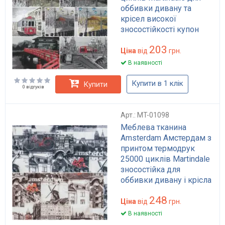
оббивки дивану та
крісел високої
зносостійкості купон
70x70 см
203
Ціна
від
грн.
В наявності
Купити в 1 клік
Купити
0 відгуків
Арт.: MT-01098
Меблева тканина
Amsterdam Амстердам з
принтом термодрук
25000 циклів Martindale
зносостійка для
оббивки дивану і крісла
сіро-коричневий сепія і
248
графіт
Ціна
від
грн.
В наявності