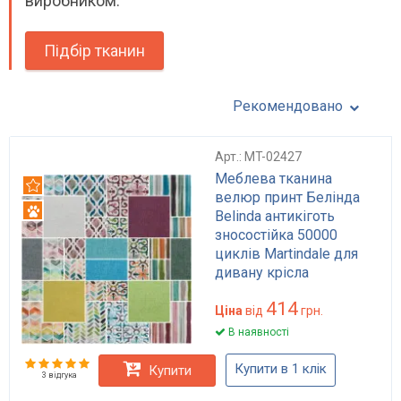
виробником.
Підбір тканин
Рекомендовано
Арт.: MT-02427
Меблева тканина
Рекомендуємо
велюр принт Белінда
Антикіготь
Belinda антикіготь
зносостійка 50000
циклів Martindale для
дивану крісла
кухонного куточка
414
щільність 320 г/м²
Ціна
від
грн.
Україна
В наявності
Купити в 1 клік
Купити
3 відгука