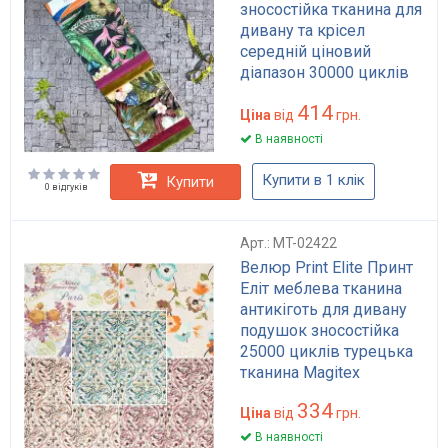
зносостійка тканина для
дивану та крісел
середній ціновий
діапазон 30000 циклів
Martindale
414
Ціна
від
грн.
В наявності
Купити в 1 клік
Купити
0 відгуків
Арт.: MT-02422
Велюр Print Elite Принт
Еліт меблева тканина
антикіготь для дивану
подушок зносостійка
25000 циклів турецька
тканина Magitex
334
Ціна
від
грн.
В наявності