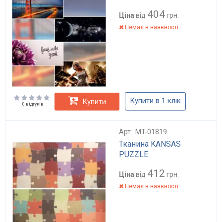
404
Ціна
від
грн.
Немає в наявності
Купити в 1 клік
Купити
0 відгуків
Арт.: MT-01819
Тканина KANSAS
PUZZLE
412
Ціна
від
грн.
Немає в наявності