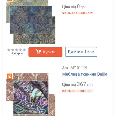
0
Ціна
від
грн.
Немає в наявності
Купити в 1 клік
Купити
0 відгуків
Арт.: MT-01119
Меблева тканина Dalila
Антикіготь
367
Ціна
від
грн.
Немає в наявності