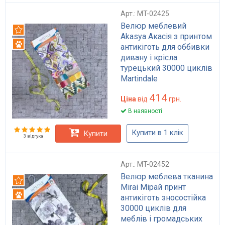
Арт.: MT-02425
Велюр меблевий
Рекомендуємо
Akasya Акасія з принтом
Антикіготь
антикіготь для оббивки
дивану і крісла
турецький 30000 циклів
Martindale
414
Ціна
від
грн.
В наявності
Купити в 1 клік
Купити
3 відгука
Арт.: MT-02452
Велюр меблева тканина
Рекомендуємо
Mirai Мірай принт
Антикіготь
антикіготь зносостійка
30000 циклів для
меблів і громадських