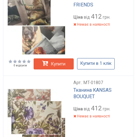
FRIENDS
412
Ціна
від
грн.
Немає в наявності
Купити в 1 клік
Купити
0 відгуків
Арт.: MT-01807
Тканина KANSAS
BOUQUET
412
Ціна
від
грн.
Немає в наявності