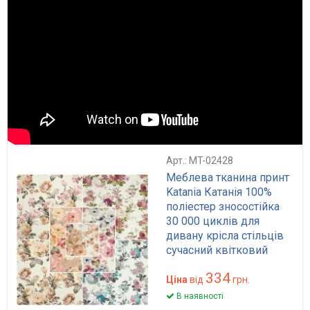
Арт.: MT-02428
Меблева тканина принт
Katania Катанія 100%
поліестер зносостійка
30 000 циклів для
дивану крісла стільців
сучасний квітковий
дизайн
334
Ціна
від
грн.
В наявності