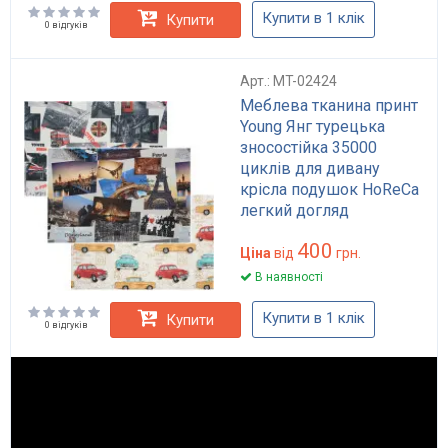
Купити в 1 клік
Купити
0 відгуків
Арт.: MT-02424
Меблева тканина принт
Young Янг турецька
зносостійка 35000
циклів для дивану
крісла подушок HoReCa
легкий догляд
синтетична
400
Ціна
від
грн.
В наявності
Купити в 1 клік
Купити
0 відгуків