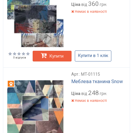
360
Ціна
від
грн.
Немає в наявності
Купити в 1 клік
Купити
0 відгуків
Арт.: MT-01115
Меблева тканина Snow
Антикіготь
248
Ціна
від
грн.
Немає в наявності