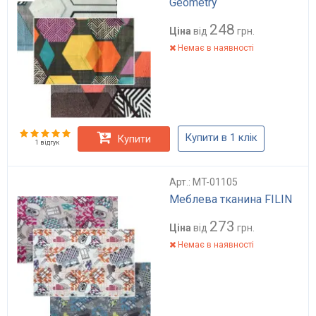
Geometry
248
Ціна
від
грн.
Немає в наявності
Купити в 1 клік
Купити
1 відгук
Арт.: MT-01105
Меблева тканина FILIN
273
Ціна
від
грн.
Немає в наявності