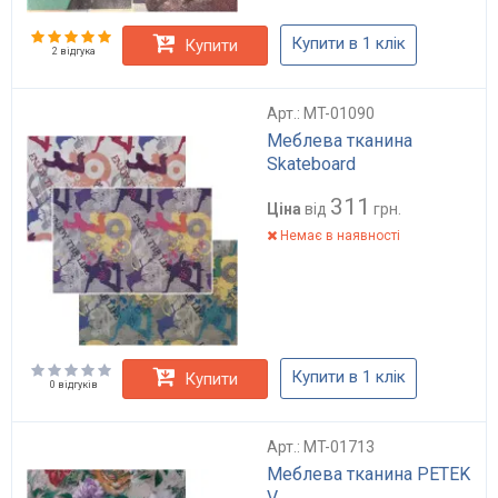
Купити в 1 клік
Купити
2 відгука
Арт.: MT-01090
Меблева тканина
Skateboard
311
Ціна
від
грн.
Немає в наявності
Купити в 1 клік
Купити
0 відгуків
Арт.: MT-01713
Меблева тканина PETEK
V