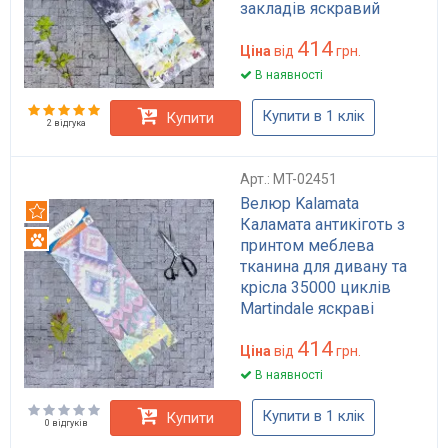
закладів яскравий
дизайн турецька
414
тканина
Ціна
від
грн.
В наявності
Купити в 1 клік
Купити
2 відгука
Арт.: MT-02451
Велюр Kalamata
Рекомендуємо
Каламата антикіготь з
Антикіготь
принтом меблева
тканина для дивану та
крісла 35000 циклів
Martindale яскраві
відтінки
414
Ціна
від
грн.
В наявності
Купити в 1 клік
Купити
0 відгуків