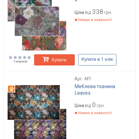
338
Ціна
від
грн.
Немає в наявності
Купити в 1 клік
Купити
0 відгуків
Арт.: MT-
Меблева тканина
Антикіготь
Leaves
0
Ціна
від
грн.
Немає в наявності