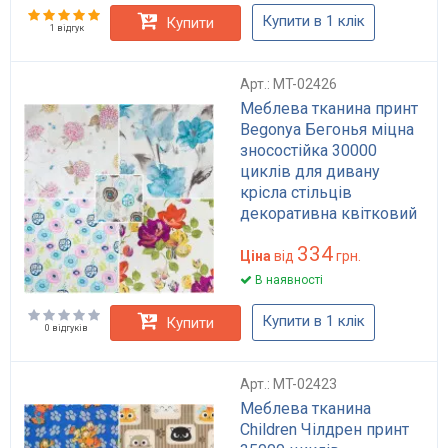
Купити в 1 клік
Купити
1 відгук
Арт.: MT-02426
Меблева тканина принт
Begonya Бегонья міцна
зносостійка 30000
циклів для дивану
крісла стільців
декоративна квітковий
малюнок HoReCa
334
рожевий
Ціна
від
грн.
В наявності
Купити в 1 клік
Купити
0 відгуків
Арт.: MT-02423
Меблева тканина
Children Чілдрен принт