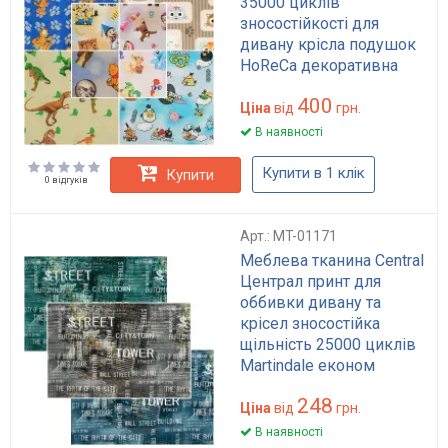
35000 циклів
зносостійкості для
дивану крісла подушок
HoReCa декоративна
тканина дитяча тканина
400
для оббивки
Ціна
від
грн.
В наявності
Купити в 1 клік
Купити
0 відгуків
Арт.: MT-01171
Меблева тканина Central
Централ принт для
оббивки дивану та
крісел зносостійка
щільність 25000 циклів
Martindale економ
тканина для м'яких
248
меблів
Ціна
від
грн.
В наявності