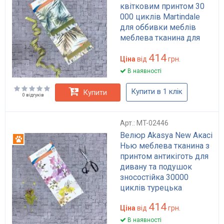
квітковим принтом 30
000 циклів Martindale
для оббивки меблів
меблева тканина для
дивану крісла різні
414
кольори
Ціна
від
грн.
В наявності
Купити в 1 клік
Купити
0 відгуків
Арт.: MT-02446
Велюр Akasya New Акасі
Антикіготь
Нью меблева тканина з
принтом антикіготь для
дивану та подушок
зносостійка 30000
циклів турецька
414
Ціна
від
грн.
В наявності