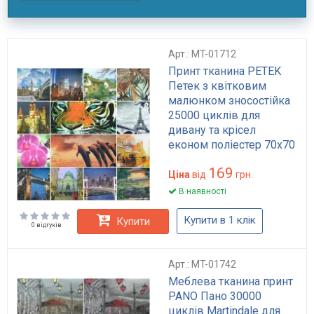
Арт.: MT-01712
Принт тканина PETEK
Петек з квітковим
малюнком зносостійка
25000 циклів для
дивану та крісел
економ поліестер 70х70
см
169
Ціна
від
грн.
В наявності
Купити в 1 клік
Купити
0 відгуків
Арт.: MT-01742
Меблева тканина принт
PANO Пано 30000
циклів Martindale для