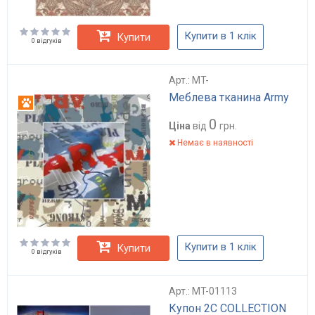
Купити в 1 клік
Купити
0 відгуків
Арт.: MT-
Меблева тканина Army
Антикіготь
0
Ціна
від
грн.
Немає в наявності
Купити в 1 клік
Купити
0 відгуків
Арт.: MT-01113
Купон 2С COLLECTION