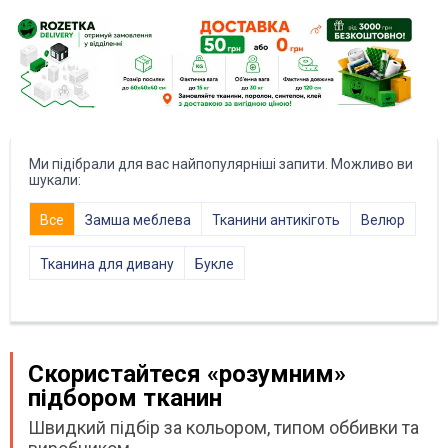
Ми підібрали для вас найпопулярніші запити. Можливо ви
шукали:
Все
Замша меблева
Тканини антикіготь
Велюр
Тканина для дивану
Букле
Скористайтеся «розумним»
підбором тканин
Швидкий підбір за кольором, типом оббивки та