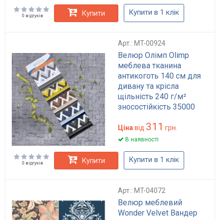
Купити в 1 клік
Купити
0 відгуків
Арт.: MT-00924
Велюр Олімп Olimp
меблева тканина
антикоготь 140 см для
дивану та крісла
щільність 240 г/м²
зносостійкість 35000
циклів Martindale
311
Ціна
від
грн.
В наявності
Купити в 1 клік
Купити
0 відгуків
Арт.: MT-04072
Велюр меблевий
Wonder Velvet Вандер