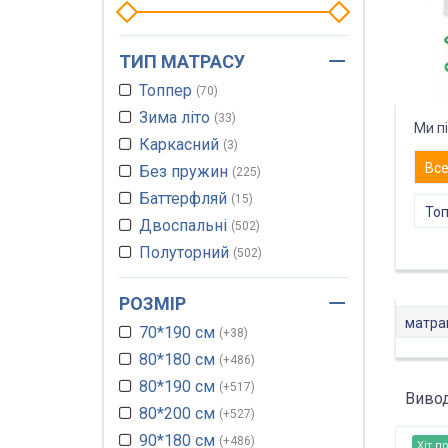
ТИП МАТРАСУ
Топпер
70
Зима літо
33
Ми п
Каркасний
3
Вс
Без пружин
225
Баттерфляй
15
Топ
Двоспальні
502
Полуторний
502
Мтраци роли
21
РОЗМІР
Туристичний
1
матра
70*190 см
Односпальний
+38
517
80*180 см
Тонкий матрас
+486
79
80*190 см
Дитячі матраци
+517
31
Вивод
80*200 см
Матраци футони
+527
23
90*180 см
Пружинний блок
+486
53
Хіт п