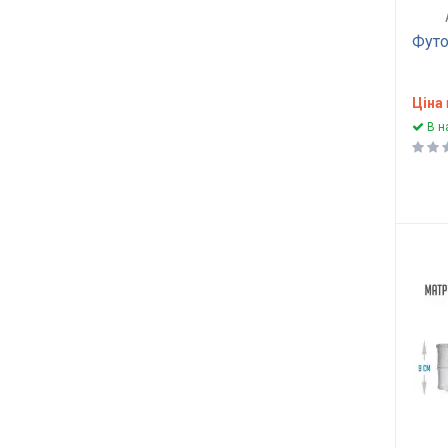
ROMANCE
10
Футо
COME-FOR
28
FOUR RED
4
INFINITY
5
Ціна
ШАНС
4
В н
ALOE VERA
4
BUTTERFLY
13
EVOLUTION
8
MATRASICO
4
MATROLUXE
6
NATURELLE
8
ART DESIGN
5
SMART KIDS
5
SWEET SLEEP
6
REGENERATION
7
КАВОВА
4
DOCTOR HEALTH
4