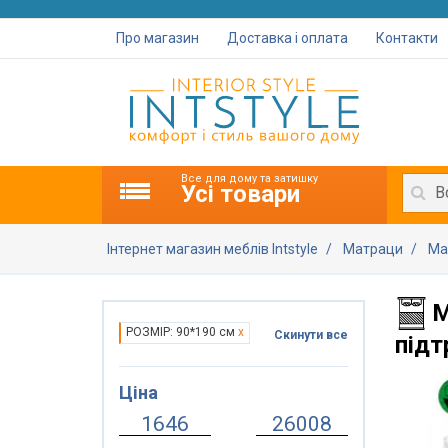
Про магазин
Доставка і оплата
Контакти
Все для дому та затишку
Усі товари
В
Інтернет магазин меблів Intstyle
Матраци
Ма
М
РОЗМІР: 90*190 см
x
Скинути все
під
Ціна