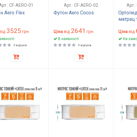
Арт.: CF-AERO-01
Арт.: CF-AERO-02
Арт.:
н Aero Flex
Футон Aero Cocos
Ортопед
матрац 
латексн
3525
2641
від
грн.
Ціна
від
грн.
безпру
Ціна
від
NATURE 
аявності
В наявності
На замо
розмір 
0 відгуків
0 відгуків