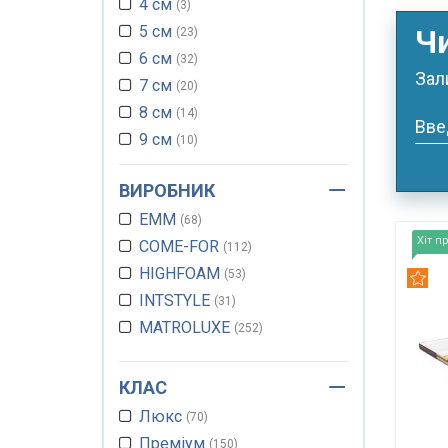
4 см
Поролон ППУ HL4065
3
9
5 см
Ч
Поролон ППУ ST3542
23
7
6 см
Латекс натуральний
32
4
Зал
7 см
20
8 см
14
Вве
9 см
10
10 см
4
ВИРОБНИК
11 см
6
EMM
12 см
68
4
Хіт п
COME-FOR
13 см
112
5
HIGHFOAM
14 см
53
7
Рек
INTSTYLE
15 см
31
15
MATROLUXE
16 см
252
16
17 см
27
18 см
38
КЛАС
19 см
36
Люкс
70
20 см
76
Преміум
150