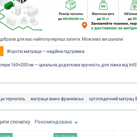
ідібрали для вас найпопулярніші запити. Можливо ви шукали:
е
Жорсткі матраци — надійна підтримка
пери 160×200 см — ідеальна додаткова зручність для ліжка від IntS
ци тернопіль
матраци івано франківськ
ортопедичний матрац 
ити спочатку
Рекомендовано
родажу
Хіт продажу