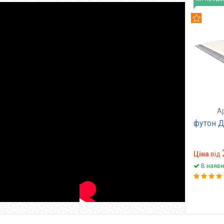
Рекомен
Ар
футон Д
Ціна
від
В наявн