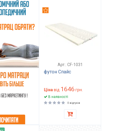
Рекомендуємо
Арт.: CF-1031
футон Спайс
1646
Ціна
від
грн.
В наявності
0 відгуків
жу