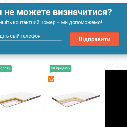
и не можете визначитися?
ишіть контактний номер – ми допоможемо!
діть свій телефон
*
Відправити
родажу
Хіт продажу
омендуємо
Рекомендуємо