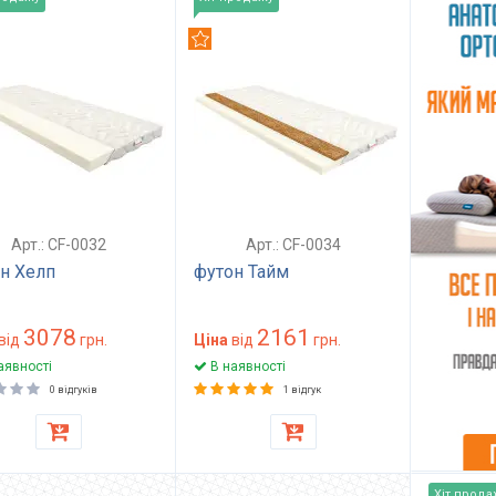
омендуємо
Рекомендуємо
Арт.: CF-0032
Арт.: CF-0034
н Хелп
футон Тайм
3078
2161
від
грн.
Ціна
від
грн.
аявності
В наявності
0 відгуків
1 відгук
Хіт прода