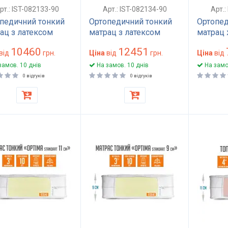
рт.: IST-082133-90
Арт.: IST-082134-90
Арт.:
педичний тонкий
Ортопедичний тонкий
Ортопед
ац з латексом
матрац з латексом
матрац 
00 см,
90x200 см,
безпру
10460
12451
ружинний, м'який,
від
грн.
безпружинний, м'який,
Ціна
від
грн.
см висо
Ціна
від
та 9 см, матрац
висота 11 см, матрац
модель
замов. 10 днів
На замов. 10 днів
На замо
дивана та
для сну підлітковий та
0 відгуків
0 відгуків
ткового спального
дорослий Spring Foam
я.
Latex