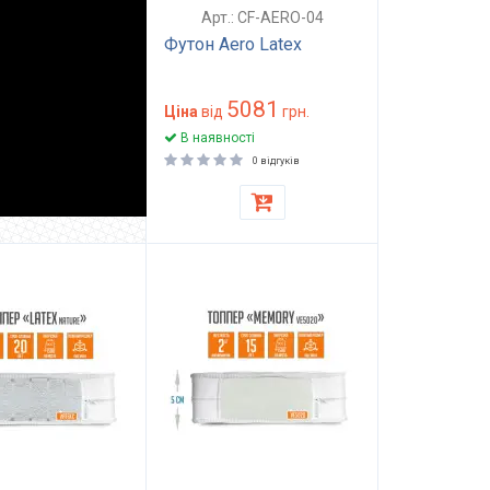
Арт.: CF-AERO-04
Футон Aero Latex
5081
Ціна
від
грн.
В наявності
0 відгуків