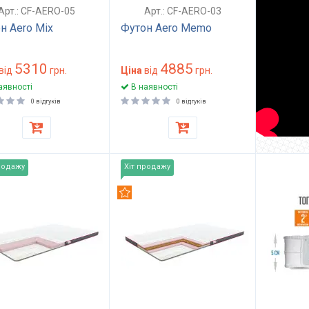
Арт.: CF-AERO-05
Арт.: CF-AERO-03
н Aero Mix
Футон Aero Memo
5310
4885
від
грн.
Ціна
від
грн.
аявності
В наявності
0 відгуків
0 відгуків
родажу
Хіт продажу
омендуємо
Рекомендуємо