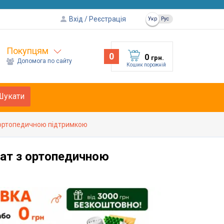
Вхід
Реєстрація
Укр
Рус
Покупцям
0
0
грн.
Допомога по сайту
Кошик порожній
Шукати
 ортопедичною підтримкою
ат з ортопедичною