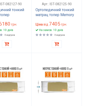
 IST-082127-90
Арт.: IST-082125-90
ичний тонкий
Ортопедичний тонкий
топер
матрац топер Memory
ий анатомічний
Foam 90x200 см висота
6180
7405
жинний LATEX
грн.
5 см безпружинний
Ціна
від
грн.
висота 5 см
анатомічний матрац
в. 10 днів
На замов. 10 днів
90x200 см
для дивана м'який h-5
0 відгуків
0 відгуків
см