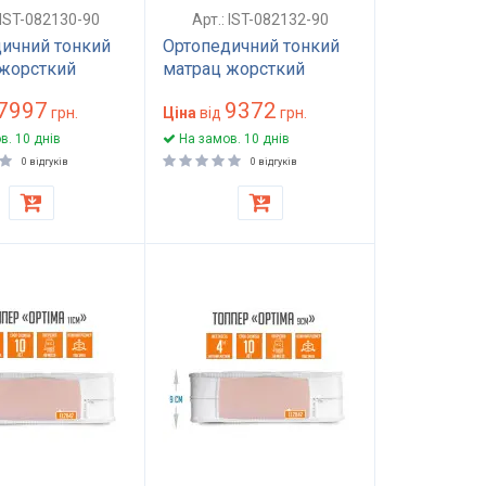
 IST-082130-90
Арт.: IST-082132-90
ичний тонкий
Ортопедичний тонкий
жорсткий
матрац жорсткий
жинний 90x200
безпружинний 90x200
7997
9372
та 9 см для сну
грн.
см висота 11 см для
Ціна
від
грн.
 ХАРД (HARD)
сну модель ХАРД
в. 10 днів
На замов. 10 днів
(HARD)
0 відгуків
0 відгуків