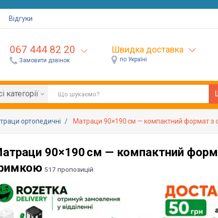
Відгуки
067 444 82 20
Швидка доставка
по Україні
Замовити дзвінок
сі категорії
траци ортопедичні
Матраци 90×190 см — компактний формат з
атраци 90×190 см — компактний форм
тримкою
517 пропозицій