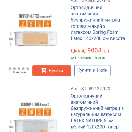
Арт.: IST-082126-140
Ортопедичний
анатомічний
безпружинний матрац-
топпер м'який з
латексом Spring Foam
Latex 140x200 см висота
5 см для дивана та
9003
ліжка
Ціна
від
грн.
На замов. 10 днів
Купити в 1 клік
Купити
0 відгуків
Арт.: IST-082127-120
Ортопедичний
анатомічний
безпружинний матрац з
натуральним латексом
LATEX NATURE 5 см
м'який 120x200 топер