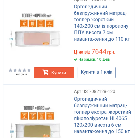
Ортопедичний
безпружинний матрац-
топпер жорсткий
140x200 см із поролону
ППУ висота 7 см
навантаження до 110 кг
Optima
7644
Ціна
від
грн.
На замов. 10 днів
Купити в 1 клік
Купити
0 відгуків
Арт.: IST-082128-120
Ортопедичний
безпружинний матрац-
топпер екстра-жорсткий
пінополіуретан HL4065
120x200 висота 6 см
навантаження до 150 кг
INTSTYLE