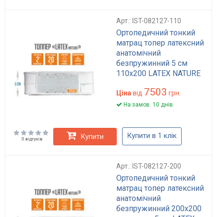
Арт.: IST-082127-110
Ортопедичний тонкий
матрац топер латексний
анатомічний
безпружинний 5 см
110x200 LATEX NATURE
7503
Ціна
від
грн.
На замов. 10 днів
Купити в 1 клік
Купити
0 відгуків
Арт.: IST-082127-200
Ортопедичний тонкий
матрац топер латексний
анатомічний
безпружинний 200x200