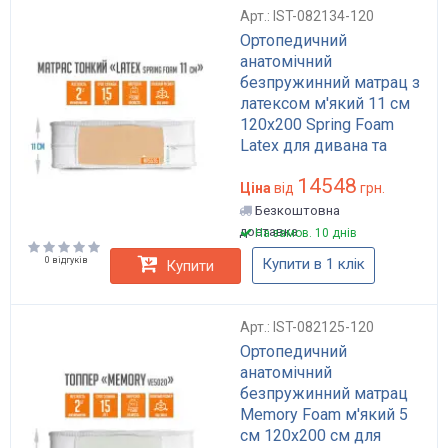
Арт.: IST-082134-120
Ортопедичний
анатомічний
безпружинний матрац з
латексом м'який 11 см
120x200 Spring Foam
Latex для дивана та
ліжка
14548
Ціна
від
грн.
Безкоштовна
доставка
На замов. 10 днів
0 відгуків
Купити в 1 клік
Купити
Арт.: IST-082125-120
Ортопедичний
анатомічний
безпружинний матрац
Memory Foam м'який 5
см 120x200 см для