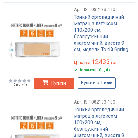
Арт.: IST-082133-110
Тонкий ортопедичний
матрац з латексом
110x200 см,
безпружинний,
анатомічний, висота 9
см, модель Токій Spring
Foam
12433
Ціна
від
грн.
На замов. 10 днів
Купити в 1 клік
Купити
0 відгуків
Арт.: IST-082133-100
Тонкий ортопедичний
матрац з латексом
100x200 см,
безпружинний,
анатомічний, висота 9