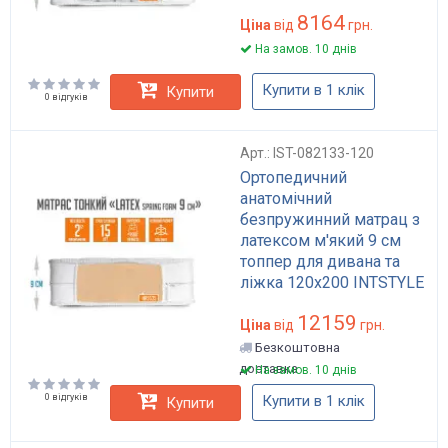
для дивана та ліжка.
8164
Ціна
від
грн.
На замов. 10 днів
Купити в 1 клік
Купити
0 відгуків
Арт.: IST-082133-120
Ортопедичний
анатомічний
безпружинний матрац з
латексом м'який 9 см
топпер для дивана та
ліжка 120x200 INTSTYLE
Spring Foam Latex
12159
Ціна
від
грн.
Безкоштовна
доставка
На замов. 10 днів
0 відгуків
Купити в 1 клік
Купити