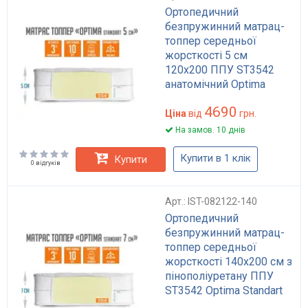
Ортопедичний
безпружинний матрац-
топпер середньої
жорсткості 5 см
120x200 ППУ ST3542
анатомічний Optima
Standart
4690
Ціна
від
грн.
На замов. 10 днів
Купити в 1 клік
Купити
0 відгуків
Арт.: IST-082122-140
Ортопедичний
безпружинний матрац-
топпер середньої
жорсткості 140x200 см з
пінополіуретану ППУ
ST3542 Optima Standart
висота 7 см для дивана