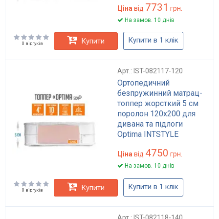
7731
та підлоги
Ціна
від
грн.
На замов. 10 днів
Купити в 1 клік
Купити
0 відгуків
Арт.: IST-082117-120
Ортопедичний
безпружинний матрац-
топпер жорсткий 5 см
поролон 120x200 для
дивана та підлоги
Optima INTSTYLE
4750
Ціна
від
грн.
На замов. 10 днів
Купити в 1 клік
Купити
0 відгуків
Арт.: IST-082118-140