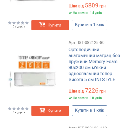
5809
Ціна
від
грн.
На замов. 14 днів
Купити в 1 клік
Купити
0 відгуків
Арт.: IST-082125-80
Ортопедичний
анатомічний матрац без
пружини Memory Foam
80x200 см м'який
односпальний топер
висота 5 см INTSTYLE
7226
Ціна
від
грн.
На замов. 10 днів
Купити в 1 клік
Купити
0 відгуків