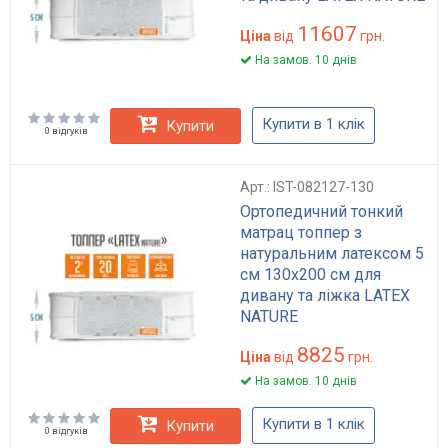
11607
Ціна
від
грн.
На замов. 10 днів
Купити в 1 клік
Купити
0 відгуків
Арт.: IST-082127-130
Ортопедичний тонкий
матрац топпер з
натуральним латексом 5
см 130x200 см для
дивану та ліжка LATEX
NATURE
8825
Ціна
від
грн.
На замов. 10 днів
Купити в 1 клік
Купити
0 відгуків