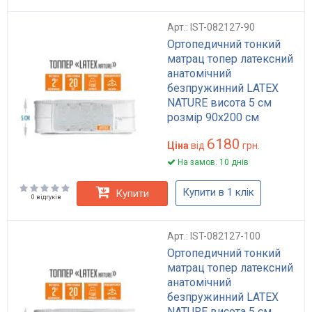
Арт.: IST-082127-90
Ортопедичний тонкий
матрац топер латексний
анатомічний
безпружинний LATEX
NATURE висота 5 см
розмір 90x200 см
6180
Ціна
від
грн.
На замов. 10 днів
Купити в 1 клік
Купити
0 відгуків
Арт.: IST-082127-100
Ортопедичний тонкий
матрац топер латексний
анатомічний
безпружинний LATEX
NATURE висота 5 см