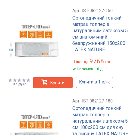
Арт.: IST-082127-150
Ортопедичний тонкий
матрац топпер з
натуральним латексом 5
см анатомічний
безпружинний 150x200
LATEX NATURE
9768
Ціна
від
грн.
На замов. 10 днів
Купити в 1 клік
Купити
0 відгуків
Арт.: IST-082127-180
Ортопедичний тонкий
матрац топпер з
натуральним латексом 5
см 180x200 см для сну
та дивану LATEX NATURE