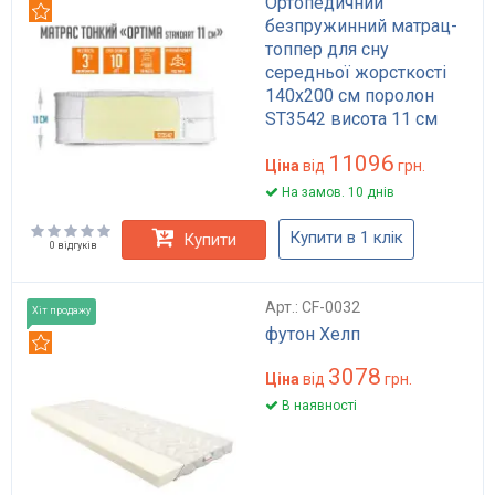
Ортопедичний
Рекомендуємо
безпружинний матрац-
топпер для сну
середньої жорсткості
140x200 см поролон
ST3542 висота 11 см
Optima Standart
11096
Ціна
від
грн.
На замов. 10 днів
Купити в 1 клік
Купити
0 відгуків
Арт.: CF-0032
Хіт продажу
футон Хелп
Рекомендуємо
3078
Ціна
від
грн.
В наявності