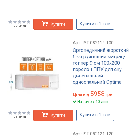
Купити в 1 клік
Купити
0 відгуків
Арт.: IST-082119-100
Ортопедичний жорсткий
безпружинний матрац-
топпер 9 см 100x200
поролон ППУ для сну
двоспальний
односпальний Optima
5958
Ціна
від
грн.
На замов. 10 днів
Купити в 1 клік
Купити
0 відгуків
Арт.: IST-082121-120