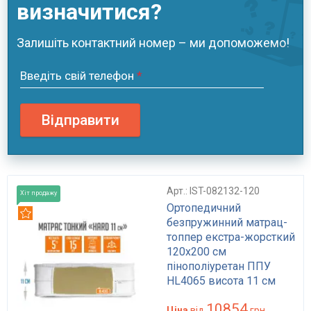
визначитися?
Залишіть контактний номер – ми допоможемо!
Введіть свій телефон
*
Відправити
Арт.: IST-082132-120
Хіт продажу
Ортопедичний
Рекомендуємо
безпружинний матрац-
топпер екстра-жорсткий
120x200 см
пінополіуретан ППУ
HL4065 висота 11 см
навантаження до 150 кг
10854
INTSTYLE ХАРД
Ціна
від
грн.