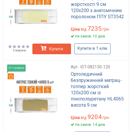
жорсткості 9 см
120x200 з анатомічним
поролоном ППУ ST3542
Optima Standart
7235
Ціна
від
грн.
На замов. 10 днів
Купити в 1 клік
Купити
0 відгуків
Арт.: IST-082130-120
Хіт продажу
Ортопедичний
Рекомендуємо
безпружинний матрац-
топпер жорсткий
120x200 см із
пінополіуретану HL4065
висота 9 см
навантаження до 150 кг
9204
модель HARD
Ціна
від
грн.
На замов. 14 днів