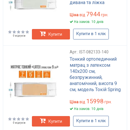
дивана та ліжка
INTSTYLE
7944
Ціна
від
грн.
На замов. 10 днів
Купити в 1 клік
Купити
0 відгуків
Арт.: IST-082133-140
Тонкий ортопедичний
матрац з латексом
140x200 см,
безпружинний,
анатомічний, висота 9
см, модель Токій Spring
Foam
15998
Ціна
від
грн.
На замов. 10 днів
Купити в 1 клік
Купити
0 відгуків