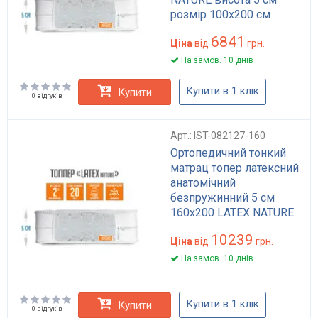
розмір 100x200 см
6841
Ціна
від
грн.
На замов. 10 днів
Купити в 1 клік
Купити
0 відгуків
Арт.: IST-082127-160
Ортопедичний тонкий
матрац топер латексний
анатомічний
безпружинний 5 см
160x200 LATEX NATURE
10239
Ціна
від
грн.
На замов. 10 днів
Купити в 1 клік
Купити
0 відгуків