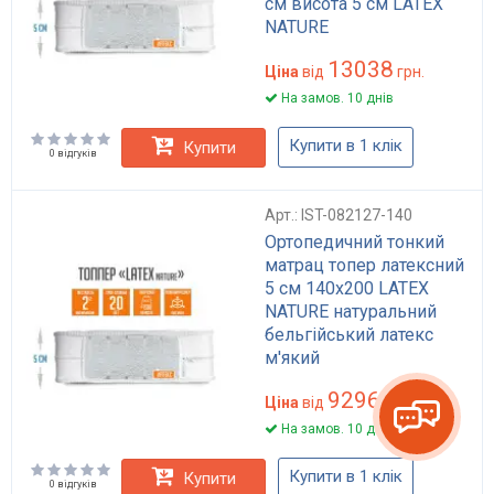
см висота 5 см LATEX
NATURE
13038
Ціна
від
грн.
На замов. 10 днів
Купити в 1 клік
Купити
0 відгуків
Арт.: IST-082127-140
Ортопедичний тонкий
матрац топер латексний
5 см 140x200 LATEX
NATURE натуральний
бельгійський латекс
м'який
9296
Ціна
від
грн.
На замов. 10 днів
Купити в 1 клік
Купити
0 відгуків