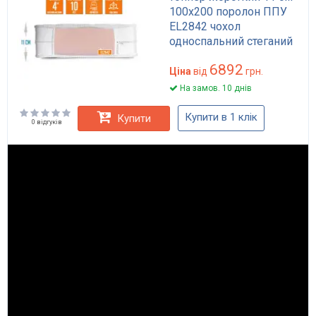
100x200 поролон ППУ
EL2842 чохол
односпальний стеганий
Optima INTSTYLE
6892
Ціна
від
грн.
На замов. 10 днів
Купити в 1 клік
Купити
0 відгуків