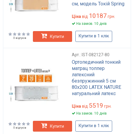
см, модель Токій Spring
Foam
10187
Ціна
від
грн.
На замов. 10 днів
Купити в 1 клік
Купити
0 відгуків
Арт.: IST-082127-80
Ортопедичний тонкий
матрац топпер
латексний
безпружинний 5 см
80x200 LATEX NATURE
натуральний латекс
Artilat м'який
5519
Ціна
від
грн.
На замов. 10 днів
Купити в 1 клік
Купити
0 відгуків