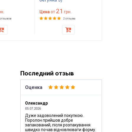
21
23
н.
Цена
от
грн.
Цена
от
 отзывов
2 отзыва
Последний отзыв
Оценка
Олександр
05.07.2026
Дуже задоволений покупкою.
Поролон прийшов добре
запакований, після розпакування
швидко почав відновлювати форму.