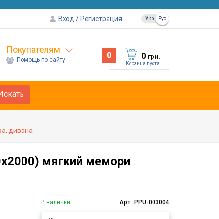
Вход
Регистрация
Укр
Рус
Покупателям
0
0
грн.
Помощь по сайту
Корзина пуста
Искать
ра, дивана
00х2000) мягкий мемори
В наличии
Арт.: PPU-003004