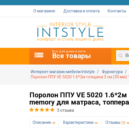
О магазине
Доставка и оплата
Контакты
Все для дома и уюта
Все товары
В
Интернет магазин мебели Intstyle
Фурнитура
Поролон ППУ VE 5020 1.6*2м толщина 3 см (30 мм)
Поролон ППУ VE 5020 1.6*2м 
memory для матраса, топпера
3 отзыва
Описание
Характеристики
Отзывы
(3)