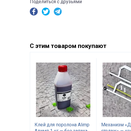
Поделиться с друзьями
С этим товаром покупают
5%
ный Great
Клей для поролона Alimp
Механизм «
том
Алимп 1 кг — без запаха,
стелаж» — к