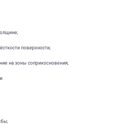
толщине;
ёсткости поверхности;
ние на зоны соприкосновения;
и.
жбы;