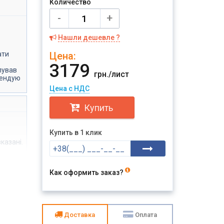
Количество
-
+
Нашли дешевле ?
ати
Цена:
3179
пував
грн./лист
мендую
Цена с НДС
Купить
Купить в 1 клик
казані.
Как оформить заказ?
Доставка
Оплата