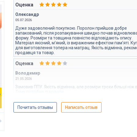
Оценка
Олександр
05.07.2026
Дуже задоволений покупкою. Поролон прийшов добре
запакований, після розпакування швидко почав відновлюв
форму. Розміри та товщина повністю відповідають опису.
Матеріал якісний, м'який, із вираженим ефектом пам'яті. Ку
для виготовлення топера на матрац. Якість відмінна, реко
продавця та товар.
Оценка
Володимир
21.05.2026
Замовив ППУ. Якість відмінна, але розміри трохи більші ніж в
Тому потрібно підрізати.
Почитать отзывы
Написать отзыв