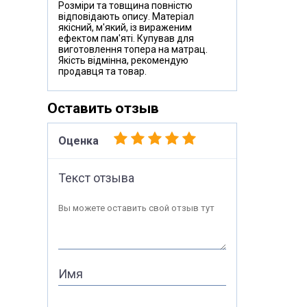
Розміри та товщина повністю
відповідають опису. Матеріал
якісний, м'який, із вираженим
ефектом пам'яті. Купував для
виготовлення топера на матрац.
Якість відмінна, рекомендую
продавця та товар.
Оставить отзыв
Оценка
Текст отзыва
Вы можете оставить свой отзыв тут
Имя