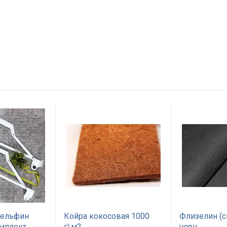
Дельфин
Койра кокосовая 1000
Флизелин (с
омплект
г\м2
черн