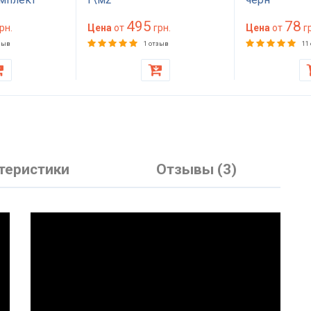
еханизма
495
78
рн.
Цена
от
грн.
Цена
от
гр
зыв
1 отзыв
11
теристики
Отзывы (3)