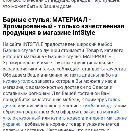
стоимость мебели от ведущих брендов - это лучшее,
что может быть в Вашем доме.
Барные стулья: МАТЕРИАЛ -
Хромированный - только качественная
продукция в магазине IntStyle
На сайте INTSTYLE предоставлен широкий выбор
Барные стулья
по лучшей стоимости. Товар в каталоге
интернет магазина - Барные стулья: МАТЕРИАЛ -
Хромированный имеет нужные функциональные
характеристики и также соблюдает стандарты качества.
Обращаем Ваше внимание на
тахта диваны
либо
на
кухню уголок
, заказать которые Вы можете у нас в
магазине, с возможностью доставки по Одессе и
остальным регионам. Для Вашей гостинной Вам
понадобится качественная мебель, к примеру
уголок
диван
или дизайнерское решение -
тумба комод
. Таким
образом предлагаем Вам оформить заказ на
мягкий
уголок кухонный
или
купить ковер в интернет магазине
украина
- добавьте в корзину товар и укажите метод
оплаты и доставки. Напоминаем, что для частых