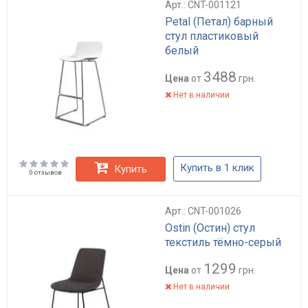
Арт.: CNT-001121
Petal (Петал) барный
стул пластиковый
белый
3488
Цена
от
грн.
Нет в наличии
Купить в 1 клик
Купить
0 отзывов
Арт.: CNT-001026
Ostin (Остин) стул
текстиль тёмно-серый
1299
Цена
от
грн.
Нет в наличии